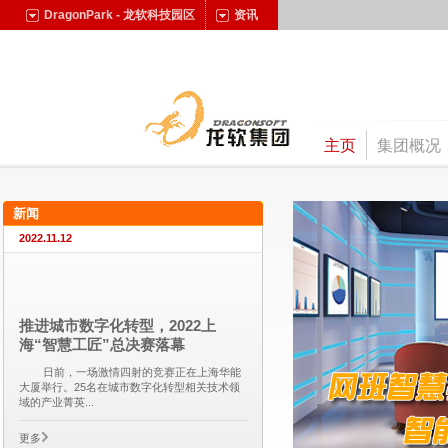
DragonPark - 龙软科技园区
资讯
主页
集团概况
新闻
2022.11.12
推进城市数字化转型，2022上
海“智慧工匠”总决赛落幕
日前，一场激情四射的竞赛正在上海华能
大厦举行。25名在城市数字化转型相关技术领
域的产业菁英...
更多