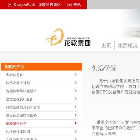
DragonPark - 龙软科技园区
资讯
主页
集团概况
龙软的产业
创远学院
金融信息化
基于由龙软集团与上海市
软件及服务外包
起设立的创远学院，致力于
智能控制和绿色楼宇
创远CEO总裁班广受社会
远程监控及IT服务
科技园区的开发和管理
供应链金融技术服务
秉承交大百年人文与科技
高校联合办学
享平台“创远CEO总裁班
区块链技术应用
共创远大未来。
文化及数字文化产业